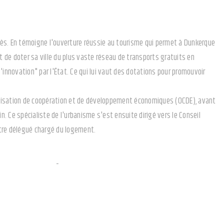
uccès. En témoigne l'ouverture réussie au tourisme qui permet à Dunkerque
 de doter sa ville du plus vaste réseau de transports gratuits en
 d'innovation" par l'État. Ce qui lui vaut des dotations pour promouvoir
ganisation de coopération et de développement économiques (OCDE), avant
. Ce spécialiste de l'urbanisme s'est ensuite dirigé vers le Conseil
stre délégué chargé du logement.
e en grand
e bons enseignements pour entrer au gouvernement. Productrice dans
 se fait élire députée dans la première circonscription de Marseille.