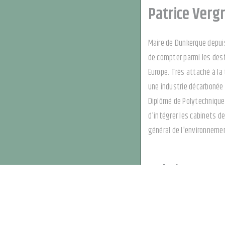
Patrice Verg
Maire de Dunkerque depuis
de compter parmi les dest
Europe. Très attaché à la 
une industrie décarbonée 
Diplômé de Polytechnique
d'intégrer les cabinets d
général de l'environnemen
Sabrina Agre
De son expérience au serv
l'audiovisuel, elle arrive