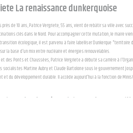
riete La renaissance dunkerquoise
 près de 10 ans, Patrice Vergriete, 55 ans, vient de rebâtir sa ville avec s
inations clés dans le Nord. Pour accompagner cette mutation, le maire vient
transition écologique, il est parvenu à faire labelliser Dunkerque "territoire
sur la base d'un mix entre nucléaire et énergies renouvelables.
 et des Ponts et Chaussées, Patrice Vergriete a débuté sa carrière à l'Or
es socialistes Martine Aubry et Claude Bartolone sous le gouvernement Jospin
t et du développement durable. Il accède aujourd'hui à la fonction de Mini
sti-Roubache L'expérience de Marseill
ice du plan "
Marseille en grand
", Sabrina Agresti-Roubache, 46 ans, tire d
 en politique en 2021 avec son élection au conseil régional de PACA et en 2022