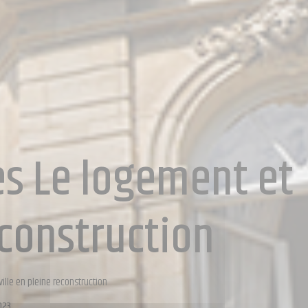
s Le logement et
econstruction
ille en pleine reconstruction
023