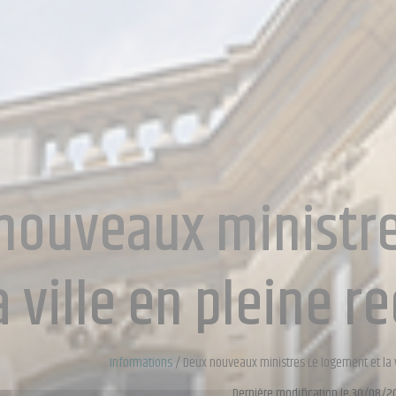
nouveaux ministre
a ville en pleine r
Informations
/
Deux nouveaux ministres Le logement et la v
Dernière modification le 30/08/2