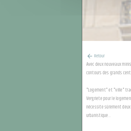
Retour
arrow_back
Avec deux nouveaux ministr
contours des grands cent
"Logement" et "ville" tra
Vergriete pour le logement
nécessite sûrement deux c
urbanistique…