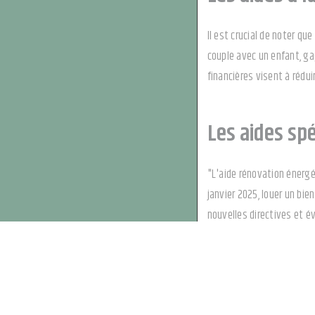
Il est crucial de noter 
couple avec un enfant, ga
financières visent à rédui
Les aides spé
"L'aide rénovation énergét
janvier 2025, louer un bie
nouvelles directives et év
Solliciter un
Le reste à charge, même r