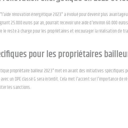
que "l'aide rénovation énergétique 2023" a évolué pour devenir plus avant
gnant 25.000 euros par an, pourrait recevoir une aide d'environ 60.000 eur
re le reste à charge pour les propriétaires et encourager la réalisation de tr
cifiques pour les propriétaires bailleu
ique propriétaire bailleur 2023" met en avant des initiatives spécifiques po
n avec un DPE classé G sera interdit. Cela met l'accent sur l'importance de 
iter les sanctions.
 Éco-PTZ pour financer vos travaux
éduit, demeure conséquent pour certains ménages. Pour cela, le gouverneme