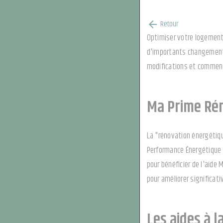
Retour
arrow_back
Optimiser votre logement 
d'importants changements
modifications et comment 
Ma Prime Rén
La "rénovation énergétiqu
Performance Énergétique (
pour bénéficier de l'aide
pour améliorer significat
Les aides à l