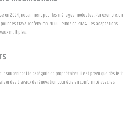
ageuse en 2024, notamment pour les ménages modestes. Par exemple, un
os pour des travaux d'environ 70.000 euros en 2024. Les adaptations
avaux multiples.
rs
er
ur soutenir cette catégorie de propriétaires. Il est prévu que dès le 1
réaliser des travaux de rénovation pour être en conformité avec les
nt rappelle que l'éco-PTZ, prolongé jusqu'en 2027, est une option viable