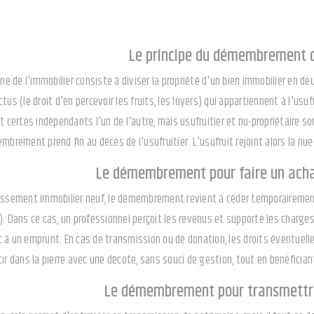
Le principe du démembrement d
de l'immobilier consiste à diviser la propriété d'un bien immobilier en deux p
ructus (le droit d'en percevoir les fruits, les loyers) qui appartiennent à l'usu
t certes indépendants l'un de l'autre, mais usufruitier et nu-propriétaire so
mbrement prend fin au décès de l'usufruitier. L'usufruit rejoint alors la nue-
Le démembrement pour faire un acha
issement immobilier neuf, le démembrement revient à céder temporairement 
). Dans ce cas, un professionnel perçoit les revenus et supporte les charge
 à un emprunt. En cas de transmission ou de donation, les droits éventuelle
ir dans la pierre avec une décote, sans souci de gestion, tout en bénéfician
Le démembrement pour transmettre