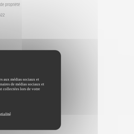
de propriété
022
ves aux médias sociaux et
tenaires de médias sociaux et
t collectées lors de votre
tialité