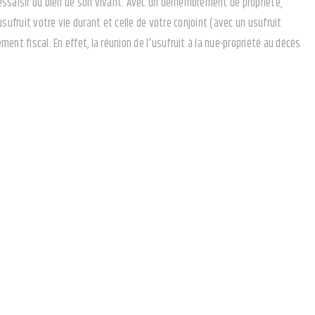
dessaisir du bien de son vivant. Avec un démembrement de propriété,
ufruit votre vie durant et celle de votre conjoint (avec un usufruit
ent fiscal. En effet, la réunion de l'usufruit à la nue-propriété au décès
our une période de 3 ans au minimum afin d'aider un proche. Vous ne vous
e période limitée dans le temps. Les droits de donation ne sont dus que
caution
ier n'en tire pas un réel avantage. C'est le cas si vous transmettez
fortables. Si l'administration considère que le seul intérêt était de
s faire redresser.
argie et la procédure a été étendue aux opérations qui ont un motif
sont toutefois pas concernées par la nouvelle définition de l'abus de