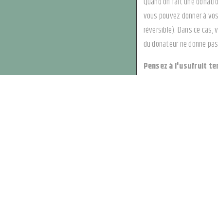
Quand on fait une donatio
vous pouvez donner à vos 
réversible). Dans ce cas, 
du donateur ne donne pas 
Pensez à l'usufruit te
La donation temporaire d'
dépouillez pas de manière 
sur le montant de l'usufru
La donation peut être remi
temporairement l'usufruit 
soustraire le bien au paie
Attention à la notion d'ab
"principalement fiscal" e