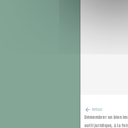
Retour
arrow_back
Démembrer un bien immo
outil juridique, à la fo