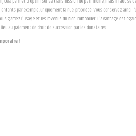
n, cela permet d'optimiser sa transmission de patrimoine, mais il faut se 
enfants par exemple, uniquement la nue-propriété. Vous conservez ainsi l'us
vous gardez l'usage et les revenus du bien immobilier. L'avantage est égalem
lieu au paiement de droit de succession par les donataires.
mporaire !
usufruit consiste à transmettre l'usufruit d'un bien productif de revenus p
définitive ! L'usufruitier utilise le bien et en tire des revenus pendant un
it.
Un outil à manier avec pré
se en cause par l'administration fiscale si celle-ci considère que l'usufruit
d'un bien à un de vos enfants, alors que ce dernier bénéficie de revenus con
ment de l'IFI (impôt sur la fortune immobilière), vous courez le risque de vou
us de droit. Depuis la loi de finances de 2019, cette notion fiscale a été él
t non "plus exclusivement fiscal". Les donations avec réserve d'usufruit ne 