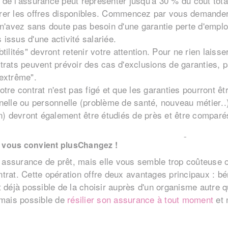
de l'assurance peut représenter jusqu'à 30 % du coût total 
rer les offres disponibles. Commencez par vous demander 
s n'avez sans doute pas besoin d'une garantie perte d'emplo
issus d'une activité salariée.
btilités" devront retenir votre attention. Pour ne rien laiss
ntrats peuvent prévoir des cas d'exclusions de garanties, 
"extrême".
otre contrat n'est pas figé et que les garanties pourront ê
nelle ou personnelle (problème de santé, nouveau métier..).
on) devront également être étudiés de près et être comparé
 vous convient plus
Changez !
assurance de prêt, mais elle vous semble trop coûteuse ou
trat. Cette opération offre deux avantages principaux : bén
t déjà possible de la choisir auprès d'un organisme autre 
ormais possible de
résilier son assurance à tout moment
et 
loi Bourquin). Cette mesure s'applique depuis le 1er juin 
pour les emprunteurs qui remboursent déjà leur crédit. Pa