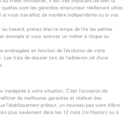
du crédit immobilier, il est très important de bien la
quelles sont les garanties emprunteur réellement utiles
i si vous travaillez de manière indépendante ou si vos
er au hasard, prenez bien le temps de lire les petites
par exemple si vous exercez un métier à risque ou
tre aménagées en fonction de l'évolution de votre
 Les frais de dossier lors de l'adhésion (et d'une
s.
 inadaptée à votre situation. C'est l'occasion de
éficier de meilleures garanties et réaliser des
que l'établissement prêteur, un nouveau pas vient d'être
non plus seulement dans les 12 mois (loi Hamon) ou à
2022 pour les nouveaux prêts immobiliers et à compter du
r ailleurs, Les assureurs devront informer leurs