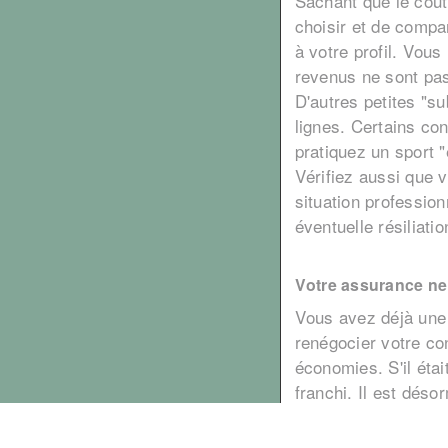
Sachant que le coût 
choisir et de compa
à votre profil. Vou
revenus ne sont pas 
D'autres petites "su
lignes. Certains co
pratiquez un sport 
Vérifiez aussi que v
situation profession
éventuelle résiliati
Votre assurance ne
Vous avez déjà une 
renégocier votre con
économies. S'il étai
franchi. Il est dés
date anniversaire (
1er septembre 2022 