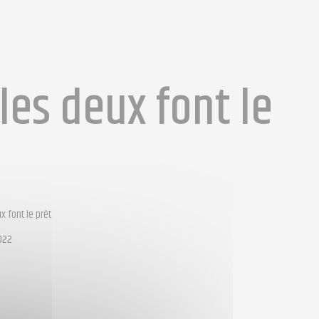
les deux font le
x font le prêt
022