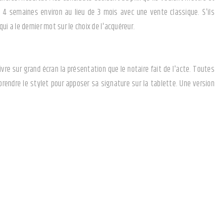
n 4 semaines environ au lieu de 3 mois avec une vente classique. S'ils
i a le dernier mot sur le choix de l'acquéreur.
vre sur grand écran la présentation que le notaire fait de l'acte. Toutes
rendre le stylet pour apposer sa signature sur la tablette. Une version
le logiciel LifeSize Video. Prochainement, la
signature électronique
s avoir besoin de se déplacer. Quel confort !
ire. Dès la phase de recherche, le négociateur accompagne les acquéreurs
ille au grain pour que la transaction s'opère en toute sécurité juridique