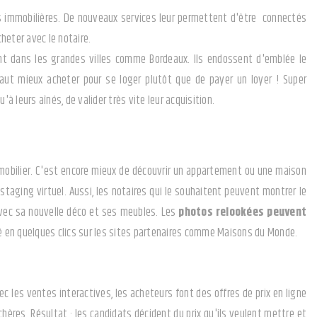
és immobilières. De nouveaux services leur permettent d'être connectés
heter avec le notaire.
tent dans les grandes villes comme Bordeaux. Ils endossent d'emblée le
vaut mieux acheter pour se loger plutôt que de payer un loyer ! Super
à leurs aînés, de valider très vite leur acquisition.
immobilier. C'est encore mieux de découvrir un appartement ou une maison
taging virtuel. Aussi, les notaires qui le souhaitent peuvent montrer le
avec sa nouvelle déco et ses meubles. Les
photos relookées peuvent
té en quelques clics sur les sites partenaires comme Maisons du Monde.
ec les ventes interactives, les acheteurs font des offres de prix en ligne
hères. Résultat : les candidats décident du prix qu'ils veulent mettre et