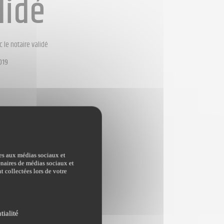
lidé
c le notaire validé
019
ves aux médias sociaux et
tenaires de médias sociaux et
t collectées lors de votre
tialité