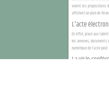
voient les propositions 
affichent un plan de finan
L'acte électron
En effet, place aux table
les annexes, documents d'
numérique de l'acte peut 
La visio-confér
De plus en plus d'études
pourra s'effectuer à dista
Toujours sûr, l
Le plus épatant, c'est qu
dans la sélection du bien