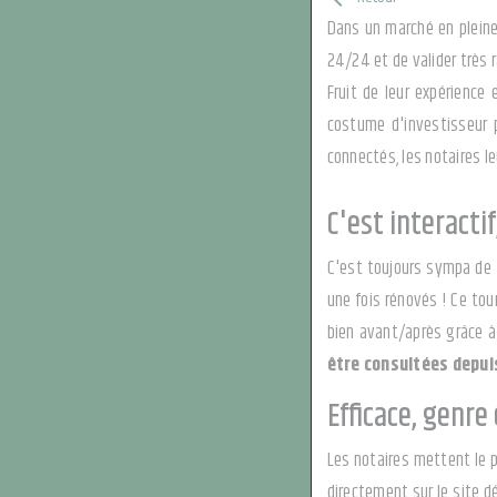
Dans un marché en pleine
24/24 et de valider très 
Fruit de leur expérience
costume d'investisseur p
connectés, les notaires le
C'est interactif,
C'est toujours sympa de f
une fois rénovés ! Ce tou
bien avant/après grâce à
être consultées depui
Efficace, genre 
Les notaires mettent le p
directement sur le site d