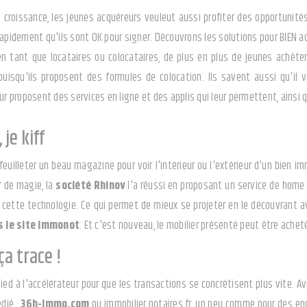
 croissance, les jeunes acquéreurs veuleut aussi profiter des opportunit
rapidement qu'ils sont OK pour signer. Découvrons les solutions pour BIEN ac
 en tant que locataires ou colocataires, de plus en plus de jeunes achè
uisqu'ils proposent des formules de colocation. Ils savent aussi qu'il 
ur proposent des services en ligne et des applis qui leur permettent, ainsi qu'
 je kiff
euilleter un beau magazine pour voir l'intérieur ou l'extérieur d'un bien 
r de magie, la
société Rhinov
l'a réussi en proposant un service de home s
 cette technologie. Ce qui permet de mieux se projeter en le découvrant 
s le site immonot
. Et c'est nouveau, le mobilier présenté peut être ache
ça trace !
ied à l'accélérateur pour que les transactions se concrétisent plus vite. Av
édié :
36h-immo.com
ou immobilier.notaires.fr, un peu comme pour des enc