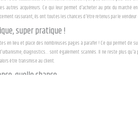
des autres acquéreurs. Ce qui leur permet d'acheter au prix du marché e
cement rassurant, ils ont toutes les chances d'être retenus par le vendeur qu
ique, super pratique !
ttes en lieu et place des nombreuses pages à parafer ! Ce qui permet de sui
urbanisme, diagnostics... sont également scannés. Il ne reste plus qu'à p
alors être transmise au client.
ence, quelle chance
 disposent de systèmes de visio-conférence pour se voir et se parler via 
nce, permettant ainsi de signer l'acte conjointement avec l'autre partie san
e notaire assure
e toutes ces technologies ne font pas l'impasse sur le savoir-faire du nota
 et dans l'organisation des visites qui présentent un intérêt. Le notaire ve