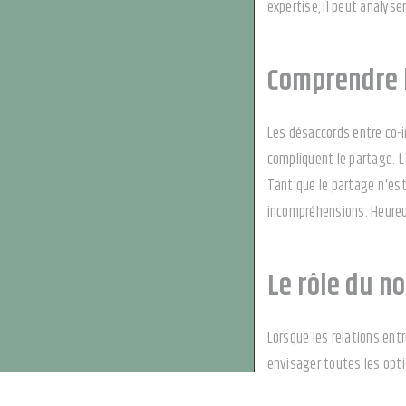
expertise, il peut analyse
Comprendre l
Les désaccords entre co-i
compliquent le partage. L'
Tant que le partage n'est
incompréhensions. Heureus
Le rôle du no
Lorsque les relations entr
envisager toutes les optio
encore établir une conven