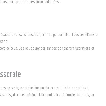
 proposer des pistes de résolution adaptées.
désaccord sur sa valorisation, conflits personnels... Tous ces éléments
ysant.
cord de tous. Cela peut durer des années et générer frustrations et
essorale
s ce cadre, le notaire joue un rôle central. Il aide les parties à
isaires, attribuer préférentiellement le bien à l'un des héritiers, ou