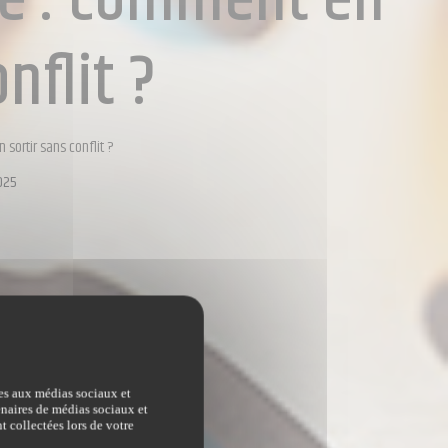
le : comment en
nflit ?
 sortir sans conflit ?
025
ves aux médias sociaux et
tenaires de médias sociaux et
t collectées lors de votre