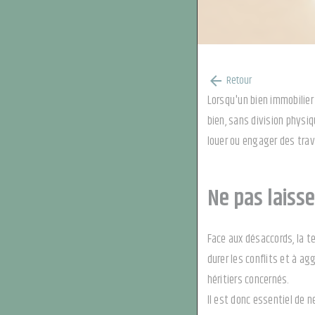
Retour
arrow_back
Lorsqu'un bien immobilier
bien, sans division physi
louer ou engager des trava
Ne pas laisse
Face aux désaccords, la te
durer les conflits et à ag
héritiers concernés.
Il est donc essentiel de n