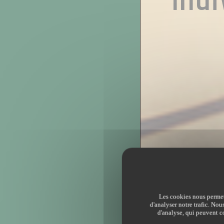
Indi
Les cookies nous permett
d'analyser notre trafic. Nou
d'analyse, qui peuvent co