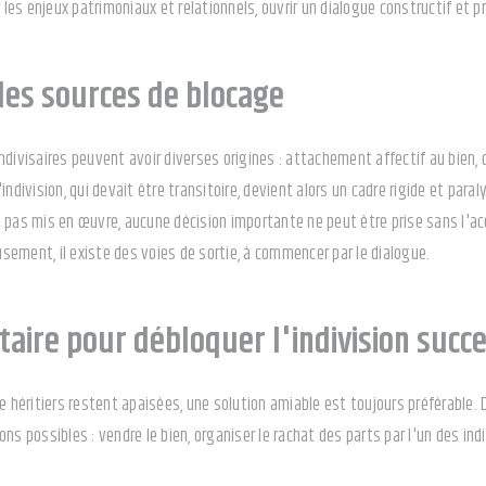
r les enjeux patrimoniaux et relationnels, ouvrir un dialogue constructif et
es sources de blocage
ndivisaires peuvent avoir diverses origines : attachement affectif au bien, 
indivision, qui devait être transitoire, devient alors un cadre rigide et paral
 pas mis en œuvre, aucune décision importante ne peut être prise sans l'ac
ement, il existe des voies de sortie, à commencer par le dialogue.
taire pour débloquer l'indivision succ
e héritiers restent apaisées, une solution amiable est toujours préférable. Dan
ns possibles : vendre le bien, organiser le rachat des parts par l'un des indiv
tion d'indivision temporaire encadrant la gestion du bien.