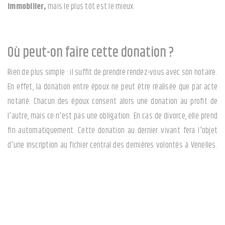
immobilier,
mais le plus tôt est le mieux.
Où peut-on faire cette donation ?
Rien de plus simple : il suffit de prendre rendez-vous avec son notaire.
En effet, la donation entre époux ne peut être réalisée que par acte
notarié. Chacun des époux consent alors une donation au profit de
l'autre, mais ce n'est pas une obligation. En cas de divorce, elle prend
fin automatiquement. Cette donation au dernier vivant fera l'objet
d'une inscription au fichier central des dernières volontés à Venelles.
Au décès, le notaire chargé du règlement de la succession interrogera
ce fichier et saura alors si
des dispositions
avaient été prises
(même chez un confrère).