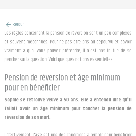
Retour
arrow_back
Les règles concernant la pension de réversion sont un peu complexes
et souvent méconnues. Pour ne pas être pris au dépourvu et savoir
vraiment à quoi vous pouvez prétendre, il n'est pas inutile de se
pencher sur la question. Voici quelques notions essentielles.
Pension de réversion et âge minimum
pour en bénéficier
Sophie se retrouve veuve à 50 ans. Elle a entendu dire qu'il
fallait avoir un âge minimum pour toucher la pension de
réversion de son mari.
Effectivement, l'âge est une des conditions à remplir pour bénéficier