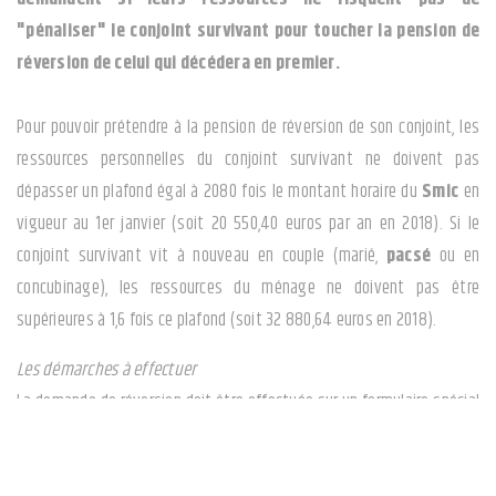
"pénaliser" le conjoint survivant pour toucher la pension de
réversion de celui qui décédera en premier.
Pour pouvoir prétendre à la pension de réversion de son conjoint, les
ressources personnelles du conjoint survivant ne doivent pas
dépasser un plafond égal à 2080 fois le montant horaire du
Smic
en
vigueur au 1er janvier (soit 20 550,40 euros par an en 2018). Si le
conjoint survivant vit à nouveau en couple (marié,
pacsé
ou en
concubinage), les ressources du ménage ne doivent pas être
supérieures à 1,6 fois ce plafond (soit 32 880,64 euros en 2018).
Les démarches à effectuer
La demande de réversion doit être effectuée sur un formulaire spécial
téléchargeable sur le site de l'
assurance retraite
, à la caisse qui
versait la retraite de base du défunt ou à la
caisse d'assurance