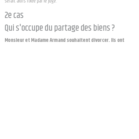
serait alors fixée par le juge.
2e cas
Qui s'occupe du partage des biens ?
Monsieur et Madame Armand souhaitent divorcer. Ils ont
entendu dire qu'ils pouvaient tout "régler" seuls, sachant
qu'ils s'entendent bien et qu'ils sont d'accord sur tout. Est-
ce possible ?
Divorcer implique forcément le partage des biens mobiliers et
immobiliers des époux. Il faut d'abord connaître les règles découlant
du régime matrimonial et ensuite regarder selon la
procédure de
divorce
choisie. Pour les biens meubles, même dans le cadre d'un
divorce contentieux, les époux peuvent se mettre d'accord. Le juge
peut même accepter que les ex-conjoints fassent un partage verbal
de leurs biens, avec les risques que cela comporte. Pour les biens