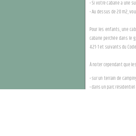
• Si votre cabane a une su
• Au dessus de 20 m2, vo
Pour les enfants, une cab
cabane perchée dans le gr
421-1 et suivants du Code
À noter cependant que les
• sur un terrain de campin
• dans un parc résidentiel 
• dans certains villages d
• ou dans certaines dépe
sont dispensées de formali