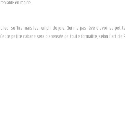
réalable en mairie.
eur suffire mais les remplir de joie. Qui n'a pas rêvé d'avoir sa petite
Cette petite cabane sera dispensée de toute formalité, selon l'article R
udra une déclaration préalable).