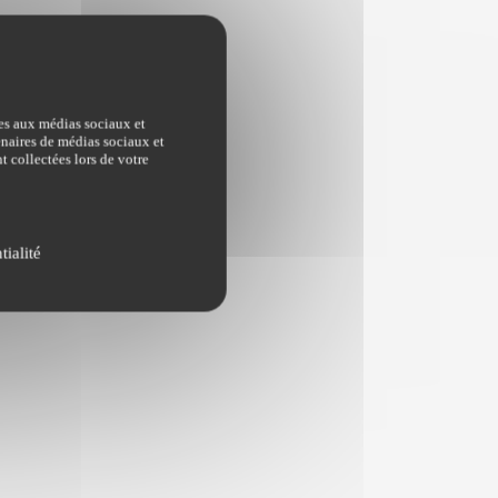
ves aux médias sociaux et
tenaires de médias sociaux et
t collectées lors de votre
tialité