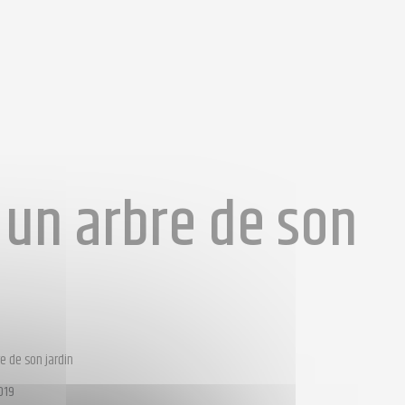
 un arbre de son
e de son jardin
019