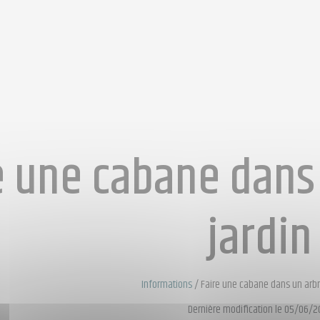
e une cabane dans
jardin
Informations
/
Faire une cabane dans un arbr
Dernière modification le 05/06/2