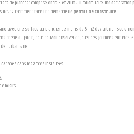
rface de plancher comprise entre 5 et 20 m2, il faudra faire une déclaration p
us devez carrément faire une demande de
permis de construire.
ane avec une surface au plancher de moins de 5 m2 devrait non seulement l
os chêne du jardin, pour pouvoir observer et jouer des journées entières ? 
 de l'urbanisme.
 cabanes dans les arbres installées :
g,
de loisirs,
e vacances,
ndances de maisons familiales de vacances,
tés si leur surface de plancher est inférieure ou égale à 35 m2 (sinon il fa