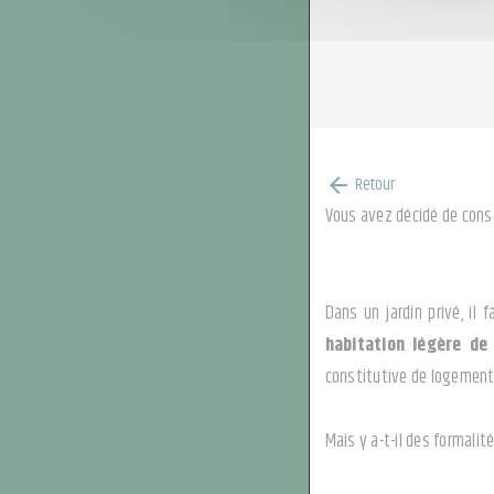
Retour
arrow_back
Vous avez décidé de const
Dans un jardin privé, il
habitation légère de 
constitutive de logement
Mais y a-t-il des formalit