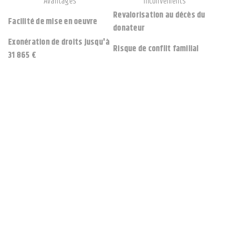
Avantages
Inconvénients
Revalorisation au décès du
Facilité de mise en oeuvre
donateur
Exonération de droits jusqu'à
Risque de conflit familial
31 865 €
2e solution
Donation-partage
Véritable instrument au service de la gestion patrimoniale,
la donation-partage permet aussi de répondre à des situations
d'urgence comme celle que nous vivons avec le COVID-19. Elle permet
en effet de répartir tout ou partie de ses biens entre ses héritiers, les
donataires, qui disposent immédiatement d'un patrimoine.
Cependant les donateurs peuvent conserver l'usage des biens en
s'en réservant l'usufruit par exemple. Comme la donation-partage
doit être établie par acte notarié, le recours au notaire s'avère
obligatoire. Elle offre l'avantage de ne léser aucun de ses enfants