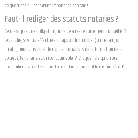
de questions qui sont d'une importance capitale !
Faut-il rédiger des statuts notariés ?
Ce n'est pas une obligation, mais cela reste fortement conseillé. En
revanche, si vous effectuez un apport immobilier (un terrain, un
local...) pour constituer le capital social lors de la formation de la
société, le notaire est incontournable. À chaque fois qu'un bien
immobilier est muté, il doit faire l'objet d'une publicité foncière. Par
conséquent, les statuts de la société avec apport d'un bien
immobilier doivent être rédigés par acte notarié, car seul le notaire
est habilité à assurer la publicité foncière.
Dans les autres cas, il vous apporte son "savoir-faire" dans le
domaine du droit des affaires et plus particulièrement en matière de
droit des sociétés. La rédaction de certaines clauses des statuts de
société doivent requérir toute votre attention. C'est le cas par