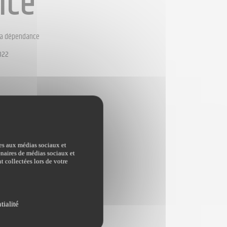
nce
 sa dépendance
022
ves aux médias sociaux et
tenaires de médias sociaux et
t collectées lors de votre
tialité