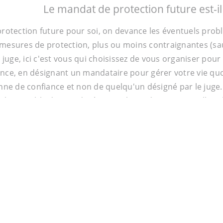
Le mandat de protection future est-i
rotection future pour soi, on devance les éventuels probl
esures de protection, plus ou moins contraignantes (sauve
 juge, ici c'est vous qui choisissez de vous organiser pour
ce, en désignant un mandataire pour gérer votre vie quot
nne de confiance et non de quelqu'un désigné par le juge.
 l'ensemble du mandat à un seul mandataire qui veillera à l
uvez aussi dissocier les deux aspects avec deux mandatai
ttre au mandataire de faire des actes patrimoniaux, sans q
Quelles sont les aides po
d'autonomie c'est aussi adapter son logement et sécuriser 
ible. Quand on souhaite ainsi réaliser des travaux d'am
nne par exemple, une demande de prise en charge auprès d