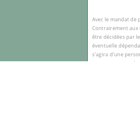
Avec le mandat de p
Contrairement aux m
être décidées par le
éventuelle dépendan
s'agira d'une perso
Vous pouvez confier
patrimoine. Vous po
notarié est de perme
exception).
Anticiper sa perte 
plus longtemps poss
d'une douche italie