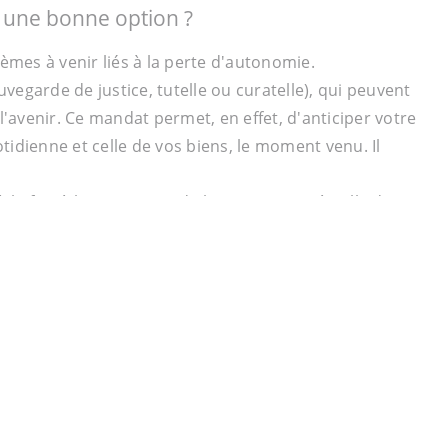
l une bonne option ?
èmes à venir liés à la perte d'autonomie.
garde de justice, tutelle ou curatelle), qui peuvent
 l'avenir. Ce mandat permet, en effet, d'anticiper votre
idienne et celle de vos biens, le moment venu. Il
a fois à la protection de la personne et à celle du
res différents. Encore une fois, l'avantage du mandat
u'il soit nécessaire de faire intervenir le juge (sauf
ssibles ?
son habitation. Le but est de rester dans sa maison le
énagement, comme l'installation d'un monte escalier ou
e l'ANAH peut être faite. Il existe également des aides