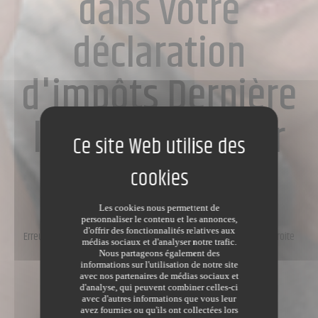
dans votre
déclaration
d'impôts Dernière
ligne droite pour
les corriger
Les cookies nous permettent de
Informations
/
personnaliser le contenu et les annonces,
d'offrir des fonctionnalités relatives aux
Erreurs ou oublis dans votre déclaration d'impôts Dernière ligne droite
médias sociaux et d'analyser notre trafic.
pour les corriger
Nous partageons également des
informations sur l'utilisation de notre site
Dernière modification le 19/12/2023
avec nos partenaires de médias sociaux et
d'analyse, qui peuvent combiner celles-ci
avec d'autres informations que vous leur
avez fournies ou qu'ils ont collectées lors