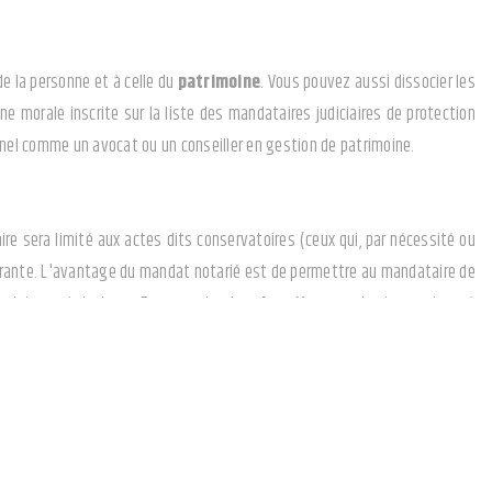
de la personne et à celle du
patrimoine
. Vous pouvez aussi dissocier les
 morale inscrite sur la liste des mandataires judiciaires de protection
onnel comme un avocat ou un conseiller en gestion de patrimoine.
re sera limité aux actes dits conservatoires (ceux qui, par nécessité ou
ourante. L'avantage du mandat notarié est de permettre au mandataire de
 intervenir le juge. En revanche, les
donations
restent soumises à
taire devra rendre des comptes tous les ans.
ts pour leur enfant handicapé) doit obligatoirement être fait par acte