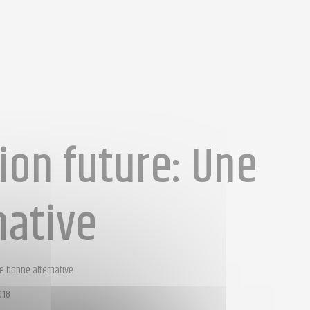
ion future: Une
native
e bonne alternative
018