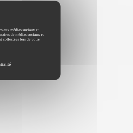
ves aux médias sociaux et
tenaires de médias sociaux et
t collectées lors de votre
tialité