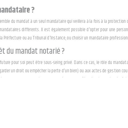
mandataire ?
emble du mandat à un seul mandataire qui veillera à la fois à la protection 
ndataires différents. Il est également possible d'opter pour une personne
 la Préfecture ou au Tribunal d'Instance, ou choisir un mandataire professi
rêt du mandat notarié ?
uture pour soi peut être sous-seing privé. Dans ce cas, le rôle du mandatai
garder un droit ou empêcher la perte d'un bien) ou aux actes de gestion c
iaux, comme une vente par exemple, sans qu'il soit nécessaire de faire
du Juge des Tutelles. Avec un mandat notarié, c'est au notaire que le manda
protection future pour autrui (par exemple un mandat pris par des paren