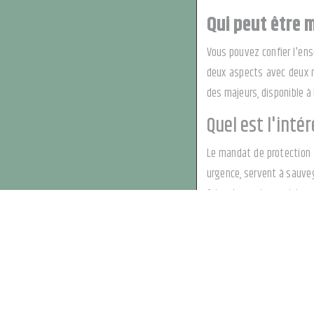
Qui peut être 
Vous pouvez confier l'ens
deux aspects avec deux ma
des majeurs, disponible à
Quel est l'inté
Le mandat de protection f
urgence, servent à sauve
faire des actes patrimon
l'autorisation préalable 
Attention, le mandat de 
notarié.