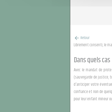
Retour
arrow_back
Librement consenti, le ma
Dans quels cas
Avec le mandat de protec
(sauvegarde de justice, tu
d'anticiper votre éventu
confiance et non de quelq
pour leur enfant mineur o