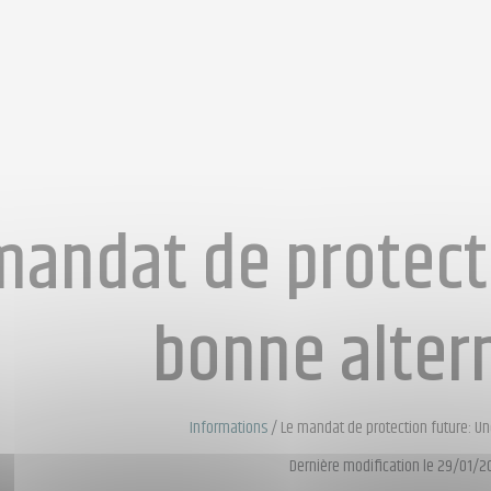
mandat de protect
bonne alter
Informations
/
Le mandat de protection future: Un
Dernière modification le 29/01/2