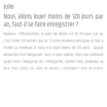
Julie
Nous allons louer moins de 120 jours par
an, faut-il se faire enregistrer ?
Réponse : Effectivement, le point de repère est de 120 jours par an,
c'est-à-dire 120 nuitées par an. Si votre résidence principale (il faut y
résider au minimum 8 mois) est louée moins de 120 jours : aucune
démarche n'est obligatoire. Sauf si vous habitez dans une commune
ayant voté l'obligation de s'enregistrer, comme Paris, Bordeaux ou
Nice. Dans votre cas, vous ne pourrez y échapper ! Hors de France,
certaines villes ont décidé de mettre en place une limite beaucoup
plus basse pour le nombre de nuitées : 90 jours à Londres ou San-
Francisco et seulement 30 jours à New-York.