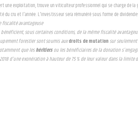
iert une exploitation, trouve un viticulteur professionnel qui se charge de 
été du cru et l'année. L'investisseur sera rémunéré sous forme de dividendes
 fiscalité avantageuse
es bénéficient, sous certaines conditions, de la même fiscalité avanta
roupement forestier sont soumis aux
droits de mutation
sur seulement 2
 notamment que les
héritiers
ou les bénéficiaires de la donation s'engage
2018 d'une exonération à hauteur de 75 % de leur valeur dans la limite d
 une place de parking ?
plus la bienvenue dans les centres-villes, un constat s'impose : il y a pé
 un parking :
le placement idéal pour les investisseurs débutants car la mise de fond
et le type de parking (couvert ou non, souterrain, avec ou sans caméra de s
ition de bien choisir l'endroit et le type de parking, vous n'aurez pas de m