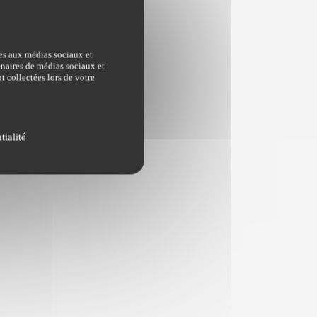
ves aux médias sociaux et
tenaires de médias sociaux et
t collectées lors de votre
tialité