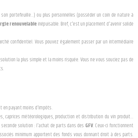
 son portefeuille…) ou plus personnelles (posséder un coin de nature à
rgie renouvelable
inépuisable. Bref, c'est un placement d'avenir solide
marché confidentiel. Vous pouvez également passer par un intermédiaire
la solution la plus simple et la moins risquée. Vous ne vous souciez pas de
ts.
out en payant moins d'impôts.
s, caprices météorologiques, production et distribution du vin produit…
a seconde solution : l'achat de parts dans des
GFV
. Ceux-ci fonctionnent
associés minimum apportent des fonds vous donnant droit à des parts.