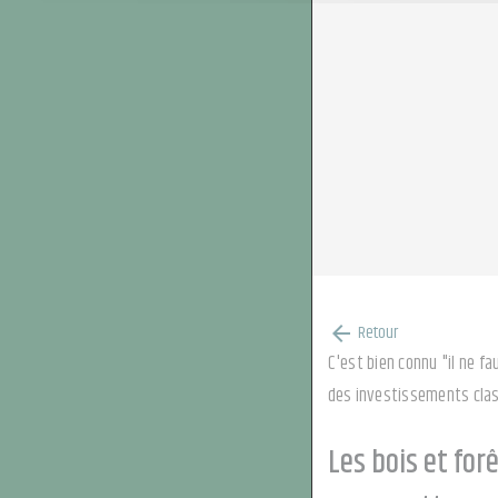
Retour
arrow_back
C'est bien connu "il ne f
des investissements classi
Les bois et for