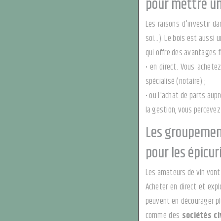
pour mettre un
Les raisons d'investir d
soi…). Le bois est aussi u
qui offre des avantages fi
• en direct. Vous achete
spécialisé (notaire) ;
• ou l'achat de parts aupr
la gestion, vous percevez
Les groupement
pour les épicur
Les amateurs de vin vont 
Acheter en direct et expl
peuvent en décourager
p
comme des
sociétés ci