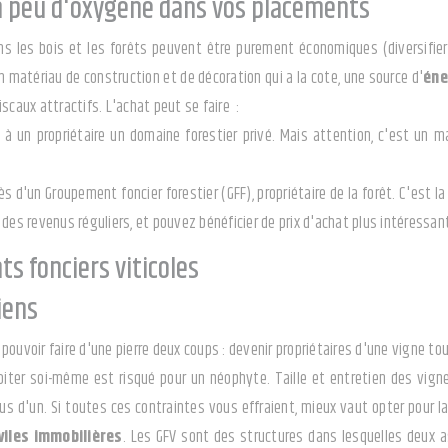
 peu d'oxygène dans vos placements
ans les bois et les forêts peuvent être purement économiques (diversifier
n matériau de construction et de décoration qui a la cote, une source d'
éne
scaux attractifs. L'achat peut se faire :
z à un propriétaire un domaine forestier privé. Mais attention, c'est un 
ès d'un Groupement foncier forestier (GFF), propriétaire de la forêt. C'est 
 des revenus réguliers, et pouvez bénéficier de prix d'achat plus intéressan
s fonciers viticoles
iens
pouvoir faire d'une pierre deux coups : devenir propriétaires d'une vigne t
oiter soi-même est risqué pour un néophyte. Taille et entretien des vigne
lus d'un. Si toutes ces contraintes vous effraient, mieux vaut opter pour l
viles immobilières
. Les GFV sont des structures dans lesquelles deux 