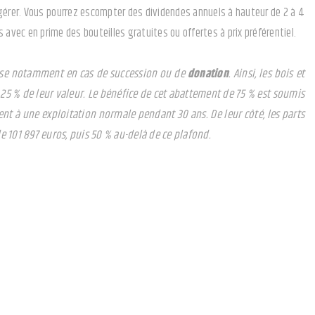
la gérer. Vous pourrez escompter des dividendes annuels à hauteur de 2 à 4
 avec en prime des bouteilles gratuites ou offertes à prix préférentiel.
geuse notamment en cas de succession ou de
donation
. Ainsi, les bois et
5 % de leur valeur. Le bénéfice de cet abattement de 75 % est soumis
nt à une exploitation normale pendant 30 ans. De leur côté, les parts
e 101 897 euros, puis 50 % au-delà de ce plafond.
nurie de places de stationnement. Plusieurs arguments plaident en faveur
s n'a pas besoin d'être importante. Avec des variantes bien sûr selon
urveillance…)
al à trouver un locataire. Les impayés sont rares et les dégradations quasi