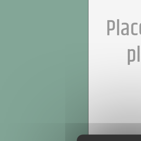
Plac
p