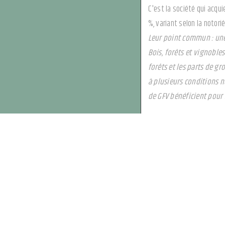
C'est la société qui acqu
%, variant selon la notori
Leur point commun : une
Bois, forêts et vignobl
forêts et les parts de g
à plusieurs conditions
de GFV bénéficient pour 
Et pourquoi pas
Même si la voiture n'est 
du placement locatif dans
• c'est pas cher. C'est 
l'emplacement, la région 
• c'est peu risqué. À cond
nulles