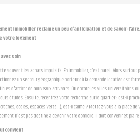
ement immobilier réclame un peu d'anticipation et de savoir-fair
de votre logement
 avec soin
tte souvent les achats impulsifs. En immobilier, c'est pareil. Alors surtout
ectionnez un secteur géographique porteur où la demande locative est forte. 
ibles d'attirer de nouveaux arrivants. Ou encore les villes universitaires 
leurs études. Ensuite, recentrez votre recherche sur le quartier : est-il pr
rêches, écoles, espaces verts...), est-il calme ? Mettez-vous à la place de 
ssement n'est pas destiné à devenir votre domicile. Il doit convenir et pla
qui convient