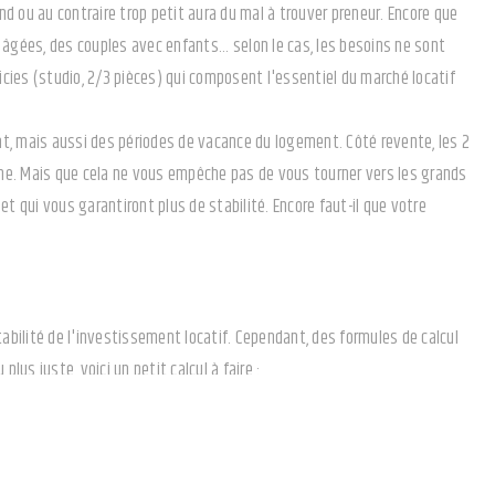
d ou au contraire trop petit aura du mal à trouver preneur. Encore que
 âgées, des couples avec enfants... selon le cas, les besoins ne sont
cies (studio, 2/3 pièces) qui composent l'essentiel du marché locatif
état, mais aussi des périodes de vacance du logement. Côté revente, les 2
ine. Mais que cela ne vous empêche pas de vous tourner vers les grands
et qui vous garantiront plus de stabilité. Encore faut-il que votre
entabilité de l'investissement locatif. Cependant, des formules de calcul
us juste, voici un petit calcul à faire :
130 000 euros et loué 450 euros : (450 x 12) / 130 000 x 100 = 4,15 %
ion + CSG) / prix du logement x 100