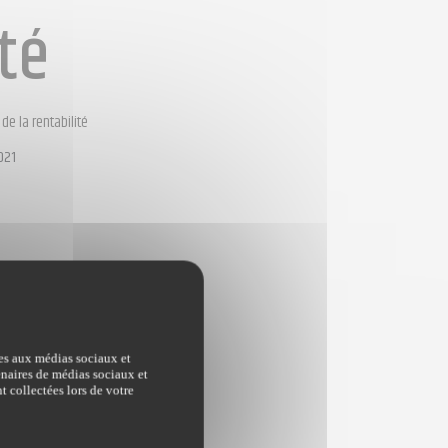
ité
 de la rentabilité
021
ves aux médias sociaux et
tenaires de médias sociaux et
t collectées lors de votre