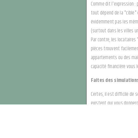
Comme dit l'expression : 
tout dépend de la "cible"
évidemment pas les mêmes.
(surtout dans les villes u
Par contre, les locataires
pièces trouvent facilemen
appartements ou des maison
capacité financière vous 
Faites des simulation
Certes, il est difficile d
existent qui vous donneron
? la rentabilité br
? la rentabilité ne
Quelques astuces pour